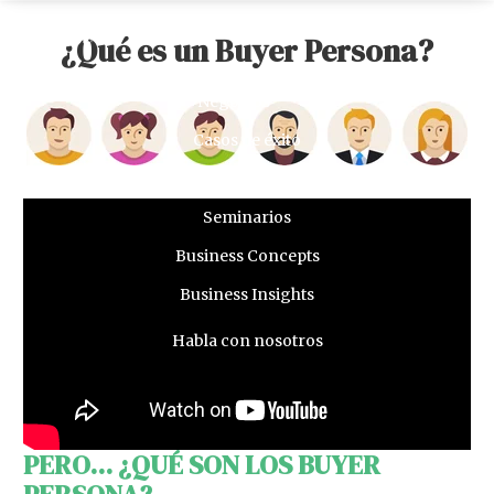
close
search
search
¿Qué es un Buyer Persona?
Negocios
Casos de éxito
Recursos
Seminarios
Business Concepts
Business Insights
Habla con nosotros
PERO... ¿QUÉ SON LOS BUYER